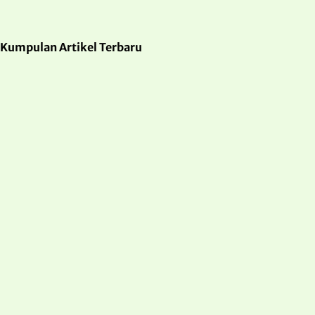
Kumpulan Artikel Terbaru
Jual Playground di Probolinggo Lengkap
dan Bergaransi
March 13, 2026
/