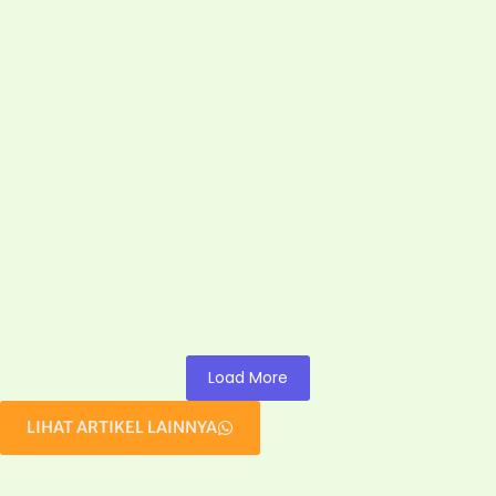
Jual Playground di Jogja Terbaik dan
Terlengkap
January 16, 2026
/
Sedang mencari supplier playground terpercaya di Jogja? Kami
menyediakan playground indoor, outdoor, waterplay, hingga
fitness park dengan material terbaik dan...
Load More
LIHAT ARTIKEL LAINNYA