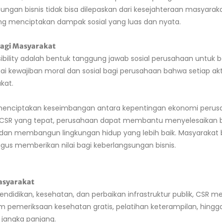
an bisnis tidak bisa dilepaskan dari kesejahteraan masyarakat 
g menciptakan dampak sosial yang luas dan nyata.
bagi Masyarakat
ibility adalah bentuk tanggung jawab sosial perusahaan untuk 
i kewajiban moral dan sosial bagi perusahaan bahwa setiap akt
kat.
menciptakan keseimbangan antara kepentingan ekonomi perusa
CSR yang tepat, perusahaan dapat membantu menyelesaikan be
n membangun lingkungan hidup yang lebih baik. Masyarakat bu
gus memberikan nilai bagi keberlangsungan bisnis.
Masyarakat
pendidikan, kesehatan, dan perbaikan infrastruktur publik, CSR
am pemeriksaan kesehatan gratis, pelatihan keterampilan, hingg
jangka panjang.