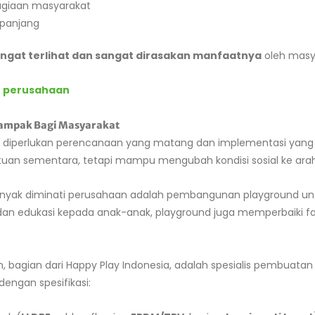
agiaan masyarakat
 panjang
ngat terlihat dan sangat dirasakan manfaatnya
oleh masya
sr perusahaan
ampak Bagi Masyarakat
 diperlukan perencanaan yang matang dan implementasi yang 
uan sementara, tetapi mampu mengubah kondisi sosial ke arah l
banyak diminati perusahaan adalah pembangunan playground unt
 edukasi kepada anak-anak, playground juga memperbaiki fasi
, bagian dari Happy Play Indonesia, adalah spesialis pembuata
engan spesifikasi: