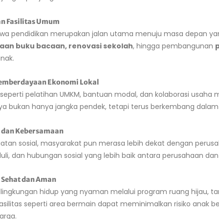
n Fasilitas Umum
hwa pendidikan merupakan jalan utama menuju masa depan yang 
aan buku bacaan, renovasi sekolah
, hingga pembangunan
nak.
Pemberdayaan Ekonomi Lokal
seperti pelatihan UMKM, bantuan modal, dan kolaborasi usah
nya bukan hanya jangka pendek, tetapi terus berkembang dala
l dan Kebersamaan
iatan sosial, masyarakat pun merasa lebih dekat dengan perus
eduli, dan hubungan sosial yang lebih baik antara perusahaan da
 Sehat dan Aman
 lingkungan hidup yang nyaman melalui program ruang hijau, t
silitas seperti area bermain dapat meminimalkan risiko anak b
arga.