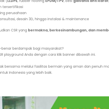
ak (
LLDPE
, rubber flooring
EPDM/TPV
, besi
galvanis anti karat
tersertifikasi
ding perusahaan
onsultasi, desain 3D, hingga instalasi & maintenance
udkan CSR yang
bermakna, berkesinambungan, dan memb
r-benar berdampak bagi masyarakat?
R playground Anda dengan cara klik banner dibawah ini.
k bersama melalui fasilitas bermain yang aman dan penuh ma
untuk Indonesia yang lebih baik.